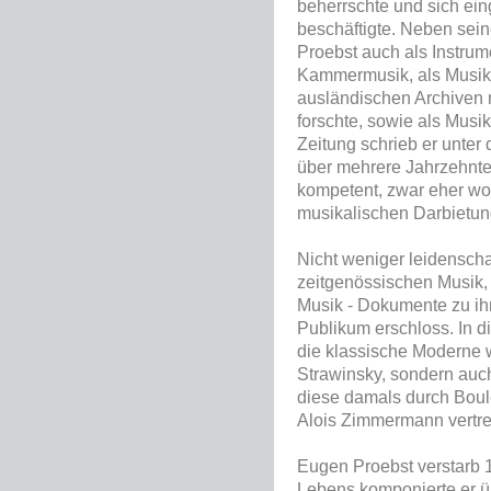
beherrschte und sich ein
beschäftigte. Neben sei
Proebst auch als Instrum
Kammermusik, als Musikwi
ausländischen Archiven 
forschte, sowie als Musikk
Zeitung schrieb er unt
über mehrere Jahrzehnte 
kompetent, zwar eher woh
musikalischen Darbietu
Nicht weniger leidenscha
zeitgenössischen Musik,
Musik - Dokumente zu ih
Publikum erschloss. In d
die klassische Moderne 
Strawinsky, sondern auc
diese damals durch Bou
Alois Zimmermann vertre
Eugen Proebst verstarb 
Lebens komponierte er üb