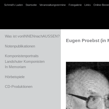
Schmid's Laden
Startseite
Veranstaltungstermine
Fotogalerie
Links
Online-Beste
Was ist vonINNENnachAUSSEN?
Eugen Proebst (in
Notenpublikationen
Komponistenportraits
Landshuter Komponisten
In Memoriam
Hörbeispiele
CD-Produktionen