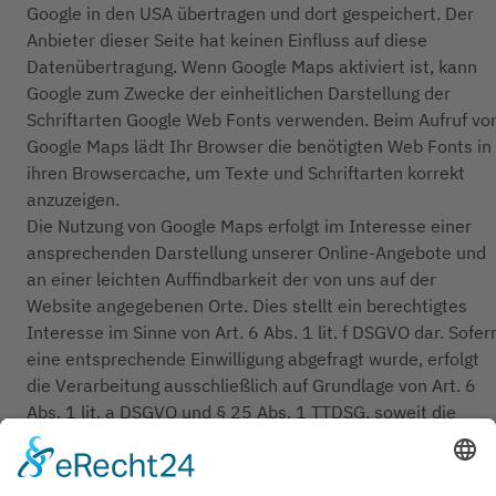
Google in den USA übertragen und dort gespeichert. Der
Anbieter dieser Seite hat keinen Einfluss auf diese
Datenübertragung. Wenn Google Maps aktiviert ist, kann
Google zum Zwecke der einheitlichen Darstellung der
Schriftarten Google Web Fonts verwenden. Beim Aufruf vo
Google Maps lädt Ihr Browser die benötigten Web Fonts in
ihren Browsercache, um Texte und Schriftarten korrekt
anzuzeigen.
Die Nutzung von Google Maps erfolgt im Interesse einer
ansprechenden Darstellung unserer Online-Angebote und
an einer leichten Auffindbarkeit der von uns auf der
Website angegebenen Orte. Dies stellt ein berechtigtes
Interesse im Sinne von Art. 6 Abs. 1 lit. f DSGVO dar. Sofer
eine entsprechende Einwilligung abgefragt wurde, erfolgt
die Verarbeitung ausschließlich auf Grundlage von Art. 6
Abs. 1 lit. a DSGVO und § 25 Abs. 1 TTDSG, soweit die
Einwilligung die Speicherung von Cookies oder den Zugriff
auf Informationen im Endgerät des Nutzers (z. B. Device-
Fingerprinting) im Sinne des TTDSG umfasst. Die