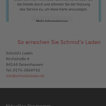
die Details durch und stimmen Sie der Nutzung
des Service zu, um diese Karte anzuzeigen.
Mehr Informationen
Akzeptieren
So erreichen Sie Schmid's Laden
powered by
Usercentrics Consent Management
Platform
&
eRecht24
Schmid's Laden
Kirchstraße 4
84144 Geisenhausen
Tel. 0175-3868742
info@schmidsladen.de